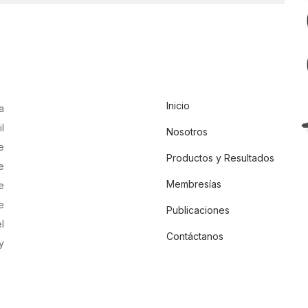
Inicio
a
l
Nosotros
e
Productos y Resultados
e
Membresías
e
e
Publicaciones
l
Contáctanos
y