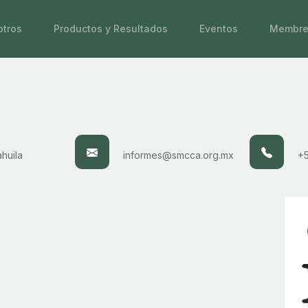
tros
Productos y Resultados
Eventos
Membre
ahuila
informes@smcca.org.mx
+5