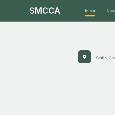
SMCCA
Inicio
Noso
Saltillo, Co